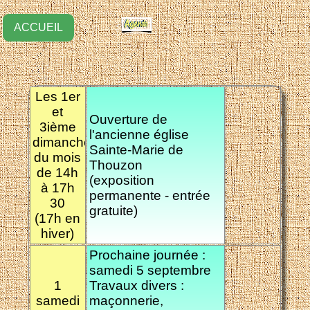
ACCUEIL
Les 1er
et
Ouverture de
3ième
l'ancienne église
dimanches
Sainte-Marie de
du mois
Thouzon
de 14h
(exposition
à 17h
permanente - entrée
30
gratuite)
(17h en
hiver)
Prochaine journée :
samedi 5 septembre
1
Travaux divers :
samedi
maçonnerie,