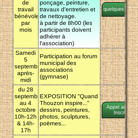
de
ponçage, peinture,
travail
travaux d'entretien et
quelques photo
bénévole
de nettoyage.
par
à partir de 8h00 (les
mois
participants doivent
adhérer à
l'association)
Samedi
Participation au forum
5
municipal des
septembre
associations
après-
(gymnase)
midi
du 28
septembre
EXPOSITION "Quand
au 4
Thouzon inspire..."
Appel aux arti
octobre
dessins, peintures,
Inscription
10h-12h
photos, sculptures,
& 14h-
poèmes...
17h